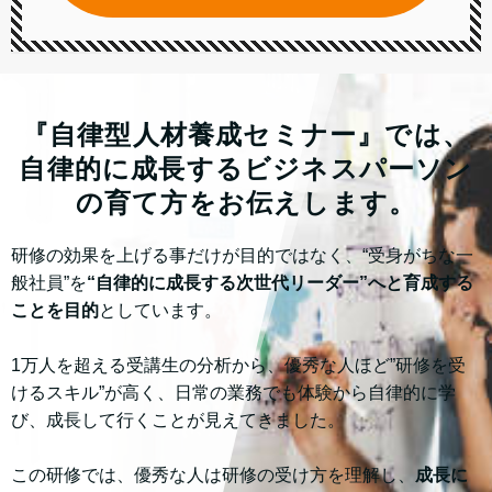
『自律型人材養成セミナー』では、
自律的に成長するビジネスパーソン
の育て方をお伝えします。
研修の効果を上げる事だけが目的ではなく、“受身がちな一
般社員”を
“自律的に成長する次世代リーダー”へと育成する
ことを目的
としています。
1万人を超える受講生の分析から、優秀な人ほど”研修を受
けるスキル”が高く、日常の業務でも体験から自律的に学
び、成長して行くことが見えてきました。
この研修では、優秀な人は研修の受け方を理解し、
成長に